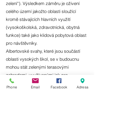
zelení“). Výsledkem záměru je oživení
celého území jakožto oblasti sloužící
kromě stávajících hlavních využití
(vysokoškolská, zdravotnická, obytná
funkce) také jako klidová pobytová oblast
pro návštěvníky.
Albertovské svahy, které jsou součástí
oblasti vysokých škol, se v budoucnu
mohou stát zelenými terasovými
zahradami, využívanými jak pro
odpočinek studentů, tak pro pobyt
Phone
Email
Facebook
Adresa
obyvatel města. Součástí nových zahrad
jsou pobytové louky a travnaté terasy,
místa pro pořádání venkovních výstav,
odpočinková a vyhlídková plata podél
malých a velkých albertovských schodů.
V pásu podél severní strany hradeb