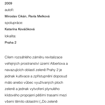
2009
autoři:
Miroslav Cikán, Pavla Melková
spolupráce:
Katarína Kováčiková
lokalita:
Praha 2
Cílem rozsáhlého záměru revitalizace
veřejných prostranství území Albertova a
navazujících oblastí zeleně Prahy 2 je
jednak kultivace a zpřístupnění doposud
málo anebo vůbec využívaných ploch
zeleně a jednak vytvoření plynulého
klidového propojení pěšími trasami mezi
všemi těmito oblastmi („Do zeleně