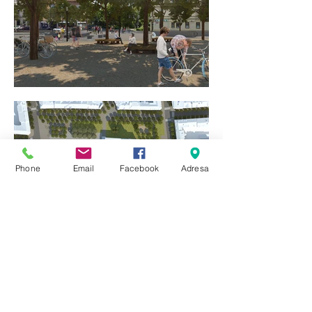
Phone
Email
Facebook
Adresa
Revitalizace náměstí Jiřího z Poděbrad
klient:
Městská část Praha 3