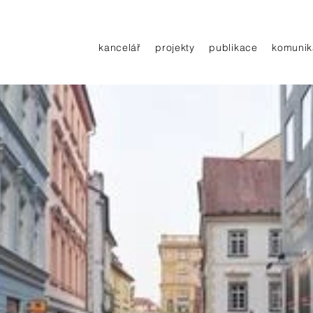
kancelář
projekty
publikace
komunik