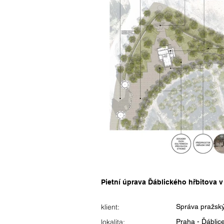
Pietní úprava Ďáblického hřbitova v
klient:
Správa pražskýc
lokalita:
Praha - Ďáblic