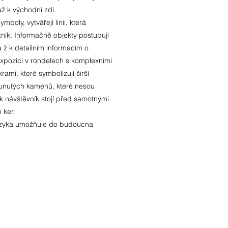
ž k východní zdi.
boly, vytvářejí linii, která
ník. Informačně objekty postupují
a ž k detailním informacím o
expozicí v rondelech s komplexními
rami, které symbolizují širší
sunutých kamenů, které nesou
k návštěvník stojí před samotnými
 ker.
jazyka umožňuje do budoucna