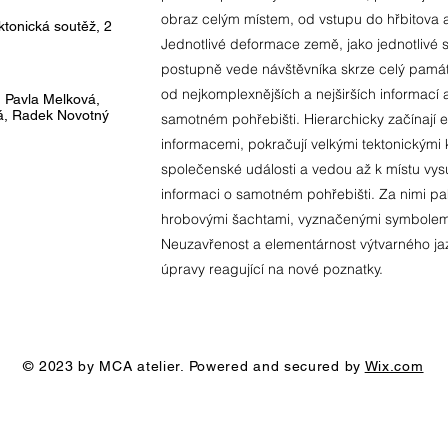
obraz celým místem, od vstupu do hřbitova a
ktonická soutěž, 2
Jednotlivé deformace země, jako jednotlivé sym
postupně vede návštěvníka skrze celý památ
od nejkomplexnějších a nejširších informací 
, Pavla Melková,
á, Radek Novotný
samotném pohřebišti. Hierarchicky začínají 
informacemi, pokračují velkými tektonickými k
společenské události a vedou až k místu vy
informaci o samotném pohřebišti. Za nimi pa
hrobovými šachtami, vyznačenými symbolem
Neuzavřenost a elementárnost výtvarného 
úpravy reagující na nové poznatky.
© 2023 by MCA atelier. Powered and secured by
Wix.com