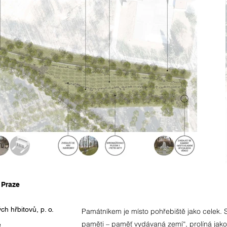
 Praze
h hřbitovů, p. o.
Památníkem je místo pohřebiště jako celek. S
paměti – paměť vydávaná zemí“, prolíná jak
e