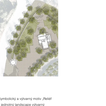
ymbolický a výtvarný motiv „Reliéf
o jednotný landscape výtvarný