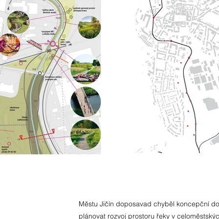
Městu Jičín doposavad chyběl koncepční do
plánovat rozvoj prostoru řeky v celoměstský