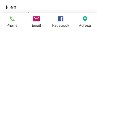
klient:
Farní sbor Českobratrské církve evangelické
na Vinohradech
Phone
Email
Facebook
Adresa
stupeň projektu:
realizace
rok:
2000 - 2009
autoři:
Miroslav Cikán, Pavla Melková
spolupráce:
Pavel Košťálek
lokalita:
Praha 10
Motto: “…práce architekta bude nejlepší,
není-li na památce vrácené životu vidět…”