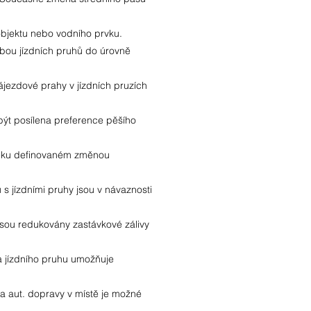
bjektu nebo vodního prvku.
obou jízdních pruhů do úrovně
jezdové prahy v jízdních pruzích
 být posílena preference pěšího
u
úseku definovaném změnou
s jízdními pruhy jsou v návaznosti
sou redukovány zastávkové zálivy
ka jízdního pruhu umožňuje
 aut. dopravy v místě je možné