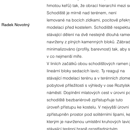
hmotou keřů) tak, že obrací hierarchii mezi 
Schodiště je mírně nad terénem, není
lemované na bocích zídkami, pocitově překrý
, Radek Novotný
modelaci před kostelem. Schodiště respektu
stávající dělení na dvě nestejně dlouhá ram
navrženy z plných kamenných bloků. Zábradl
minimalizováno (profily, barevnost) tak, aby
v co nejmenší míře.
V liniích začátků obou schodišťových ramen
lineární bloky sedacích lavic. Ty reagují na
stávající modelaci terénu a v terénních zlom
pobytové příležitosti s výhledy v ose Roztyls
náměstí. Doplnění mlatových cest v úrovni p
schodiště bezbariérově zpřístupňuje tuto
úroveň přístupu ke kostelu. V nejvyšší úrovni
zpřístupněn prostor pod solitérními lípami, k
kterým je navrženou umístění kruhových lavi
stávající terénní hraně prostřednictvím