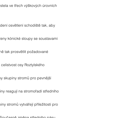
ostela ve třech výškových úrovních
dení osvětlení schodiště tak, aby
rženy kónické sloupy se soustavami
odně tak prosvětlit požadované
t celistvost osy Roztylského
ny skupiny stromů pro pevnější
ny reagují na stromořadí středního
y stromů vytvářejí příležitosti pro
. Současně změna středního pásu