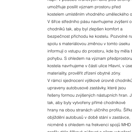
umožňuje posílit význam prostoru před
kostelem umístěním vhodného uměleckého o
V šířce středního pásu navrhujeme zvýšení 
chodníků tak, aby byl zlepšen komfort a
bezpečnost příchodu ke kostelu. Pozvolné ná
spolu s materiálovou změnou v tomto úseku
informují o vstupu do prostoru, kde by měla
pohybu. S ohledem na význam předprostor
kostela navrhujeme v části ulice Hlavní, v 
materiality, prověřit zřízení obytné zóny.
V rámci sjednocení výškové úrovně chodníků 
upraveny autobusové zastávky, které jsou
řešeny formou zvýšených nástupních hran. J
tak, aby byly vytvořeny přímé chodníkové
hrany na obou stranách uličního profilu. Šíř
objíždění autobusů v době stání v zastávce,
nicméně s ohledem na frekvenci spojů MHD a