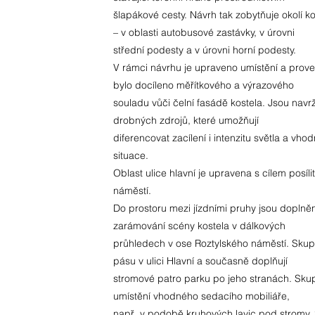
šlapákové cesty. Návrh tak zobytňuje okolí k
– v oblasti autobusové zastávky, v úrovni
střední podesty a v úrovni horní podesty.
V rámci návrhu je upraveno umístění a prove
bylo docíleno měřítkového a výrazového
souladu vůči čelní fasádě kostela. Jsou nav
drobných zdrojů, které umožňují
diferencovat zacílení i intenzitu světla a vh
situace.
Oblast ulice hlavní je upravena s cílem posíli
náměstí.
Do prostoru mezi jízdními pruhy jsou doplně
zarámování scény kostela v dálkových
průhledech v ose Roztylského náměstí. Skupi
pásu v ulici Hlavní a současně doplňují
stromové patro parku po jeho stranách. Skupin
umístění vhodného sedacího mobiliáře,
např. v podobě kruhových lavic pod stromy