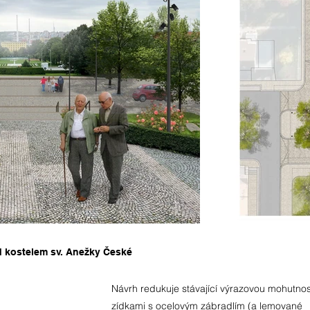
d kostelem sv. Anežky České
Návrh redukuje stávající výrazovou mohutno
zídkami s ocelovým zábradlím (a lemované