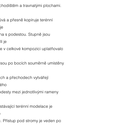
schodištěm a travnatými plochami.
vá a přesně kopíruje terénní
je
ena s podestou. Stupně jsou
í je
 se v celkové kompozici uplatňovalo
 jsou po bocích souměrně umístěny
ech a přechodech vytvářejí
kého
odesty mezi jednotlivými rameny
 stávající terénní modelace je
e
c. Přístup pod stromy je veden po