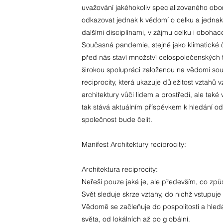
uvažování jakéhokoliv specializovaného obor
odkazovat jednak k vědomí o celku a jednak
dalšími disciplínami, v zájmu celku i oboha
Současná pandemie, stejně jako klimatické č
před nás staví množství celospolečenských t
širokou spolupráci založenou na vědomí soun
reciprocity, která ukazuje důležitost vztahů 
architektury vůči lidem a prostředí, ale také
tak stává aktuálním příspěvkem k hledání o
společnost bude čelit.
Manifest Architektury reciprocity:
Architektura reciprocity:
Neřeší pouze jaká je, ale především, co způ
Svět sleduje skrze vztahy, do nichž vstupuje 
Vědomě se začleňuje do pospolitosti a hled
světa, od lokálních až po globální.