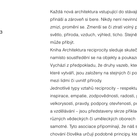
Každá nová architektura vstupující do stávaj
přináší a zároveň si bere. Nikdy není nevin
zmizí, promění se. Zmenší se či ztratí volný
-3
světlo, příroda, vzduch, výhled, ticho. Stej
může přibýt.
Kniha Architektura reciprocity sleduje skute
namísto soustředění se na objekty a poukaz
Vychází z předpokladu, že druhy vazeb, kter
které vytváří, jsou založeny na stejných či 
mezi lidmi či uvnitř přírody.
Jednotlivé typy vztahů reciprocity – respekt
inspirace, empatie, zodpovědnosti, radosti, 
velkorysosti, pravdy, podpory, otevřenosti, p
a vzdělávání – jsou představeny skrze příklady
různých vědeckých či uměleckých oborech a
samotné. Tyto asociace připomínají, že náš s
chování člověka určují podobné principy, kter