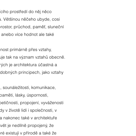
ícího prostředí do něj něco
ná. Většinou něčeho ubyde, cosi
 prostor, průchod, paměť, sluneční
ně anebo více hodnot ale také
čnost primárně přes vztahy,
uje tak na význam vztahů obecně.
ých je architektura účastná a
podobných principech, jako vztahy
u, sounáležitosti, komunikace,
paměti, lásky, úspornosti,
oetičnosti, propojení, vyváženosti
 v životě lidí i společnosti, v
 nakonec také v architektuře
vět je nedílně propojený, že
é existují v přírodě a také že