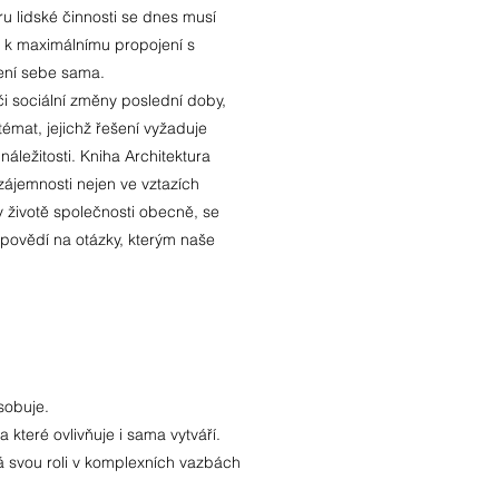
u lidské činnosti se dnes musí
 k maximálnímu propojení s
cení sebe sama.
i sociální změny poslední doby,
émat, jejichž řešení vyžaduje
áležitosti. Kniha Architektura
vzájemnosti nejen ve vztazích
 v životě společnosti obecně, se
dpovědí na otázky, kterým naše
sobuje.
a které ovlivňuje i sama vytváří.
á svou roli v komplexních vazbách