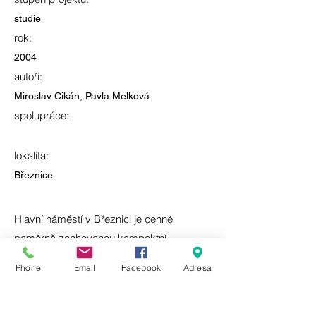
studie
rok:
2004
autoři:
Miroslav Cikán, Pavla Melková
spolupráce:
lokalita:
Březnice
Hlavní náměstí v Březnici je cenné
poměrně zachovanou kompaktní
strukturou převážně historické zástavby.
Phone
Email
Facebook
Adresa
Návrh se snaží odstranit nepříznivé
dopady novodobých zásahů, jako je
zatížení dopravou a celková roztříštěnost