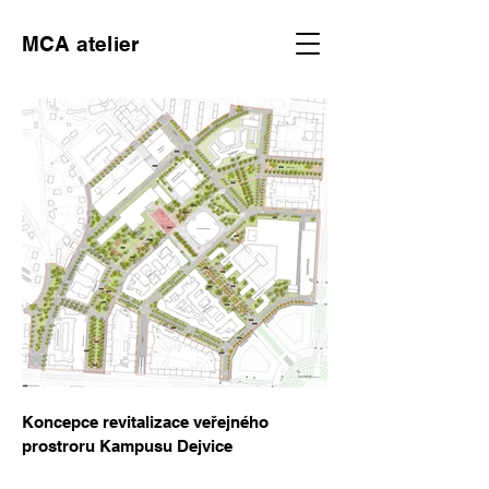
MCA atelier
Koncepce revitalizace veřejného
prostroru Kampusu Dejvice