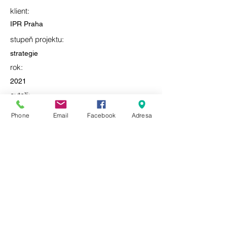
klient:
IPR Praha
stupeň projektu:
strategie
rok:
2021
autoři:
Pavla Melková, Tereza Melková, Radek
Phone
Email
Facebook
Adresa
Novotný
spolupráce:
lokalita:
Praha 6