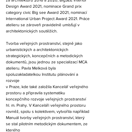
za architekturu 2016 a 2020, BigSEE Interior
Design Award 2021, nominace Grand prix
category civic Big see Award 2021, nominací
International Urban Project Award 2021. Práce
atelieru se zároveň pravidelně umísťují v
architektonických soutěžích.
Tvorba veřejných prostranství, stejně jako
urbanistických a architektonických
strategických, koncepčních a metodických
dokumentů, jsou jednou ze specializací MCA
atelieru. Pavla Melková byla
spoluzakladatelkou Institutu plánování a
rozvoje
v Praze, kde také založila Kancelář veřejného
prostoru a připravila systematiku
koncepčního rozvoje veřejných prostranství
hl. m. Prahy. V Kanceláři veřejného prostoru
rovněž, spolu s kolektivem, vytvořila například
Manuál tvorby veřejných prostranství, který
se stal pilotním metodickým dokumentem, ze
kterého